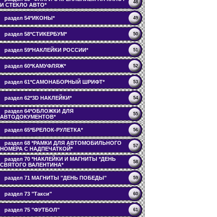
48
И СТЕКЛО АВТО*
раздел 54*ИКОНЫ*
49
раздел 58*СТИКЕРБУМ*
50
раздел 59*НАКЛЕЙКИ РОССИИ*
51
раздел 60*КАМУФЛЯЖ*
52
раздел 61*САМОНАБОРНЫЙ ШРИФТ*
53
раздел 62*3D НАКЛЕЙКИ*
54
раздел 64*ОБЛОЖКИ ДЛЯ
55
АВТОДОКУМЕНТОВ*
раздел 65*БРЕЛОК-РУЛЕТКА*
56
раздел 68 *РАМКИ ДЛЯ АВТОМОБИЛЬНОГО
57
НОМЕРА С НАДПЕЧАТКОЙ*
раздел 70 *НАКЛЕЙКИ И МАГНИТЫ *ДЕНЬ
58
СВЯТОГО ВАЛЕНТИНА*
раздел 71 МАГНИТЫ "ДЕНЬ ПОБЕДЫ"
59
раздел 73 "Такси"
60
раздел 75 "ФУТБОЛ"
61