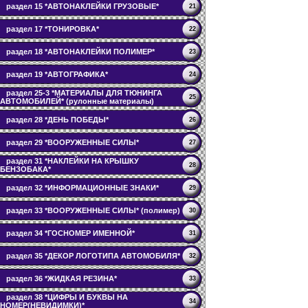
раздел 15 *АВТОНАКЛЕЙКИ ГРУЗОВЫЕ*
21
раздел 17 *ТОНИРОВКА*
22
раздел 18 *АВТОНАКЛЕЙКИ ПОЛИМЕР*
23
раздел 19 *АВТОГРАФИКА*
24
раздел 25-3 *МАТЕРИАЛЫ ДЛЯ ТЮНИНГА
25
АВТОМОБИЛЕЙ* (рулонные материалы)
раздел 28 *ДЕНЬ ПОБЕДЫ*
26
раздел 29 *ВООРУЖЕННЫЕ СИЛЫ*
27
раздел 31 *НАКЛЕЙКИ НА КРЫШКУ
28
БЕНЗОБАКА*
раздел 32 *ИНФОРМАЦИОННЫЕ ЗНАКИ*
29
раздел 33 *ВООРУЖЕННЫЕ СИЛЫ* (полимер)
30
раздел 34 *ГОСНОМЕР ИМЕННОЙ*
31
раздел 35 *ДЕКОР ЛОГОТИПА АВТОМОБИЛЯ*
32
раздел 36 *ЖИДКАЯ РЕЗИНА*
33
раздел 38 *ЦИФРЫ И БУКВЫ НА
34
НОМЕР(НЕВИДИМКИ)*