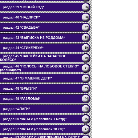
раздел 39 *НОВЫЙ ГОД*
35
раздел 40 *НАДПИСИ*
36
раздел 42 *СВАДЬБА*
37
раздел 43 *ВЫПИСКА ИЗ РОДДОМА*
38
раздел 44 *СТИКЕРБУМ*
39
раздел 45 *НАКЛЕЙКИ НА ЗАПАСНОЕ
40
КОЛЕСО*
раздел 46 *ПОЛОСЫ НА ЛОБОВОЕ СТЕКЛО*
41
(полноцвет)
раздел 47 *В МАШИНЕ ДЕТИ*
42
раздел 48 *БРЫЗГИ*
43
раздел 49 *РАЗЛОМЫ*
44
раздел *ФЛАГИ*
45
раздел 50 *ФЛАГИ (флагшток 1 метр)*
46
раздел 52 *ФЛАГИ (флагшток 38 см)*
47
раздел 53 *ФЛАГИ С КРЕПЛЕНИЕМ НА КАПОТ