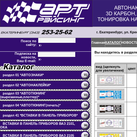
г. Екатеринбург, ул. Кре
Поиск по
Главная
КАТАЛОГ
НОВОСТ
сайту:
Вы находитесь в раздел
Подписка на
новости,
Ваш E-mail:
вид (щелкнуть
цвет
для увеличения)
раздел 01 *АВТОЗНАКИ*
01
раздел 02 *АВТОНАКЛЕЙКИ*
02
раздел 03 *АВТОТЮНИНГ
03
(вырезанные,плоттер)*
раздел 04 *АВТОТЮНИНГ(печать)*
04
раздел 41 *ВСТАВКИ В ПАНЕЛЬ ПРИБОРОВ*
05
ВСТАВКИ В ПАНЕЛЬ ПРИБОРОВ ВАЗ 2101,
06
ОКА
ВСТАВКИ В ПАНЕЛЬ ПРИБОРОВ ВАЗ 2105
07