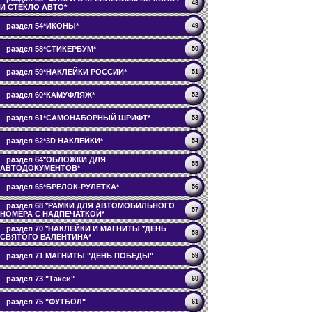
48
И СТЕКЛО АВТО*
раздел 54*ИКОНЫ*
49
раздел 58*СТИКЕРБУМ*
50
раздел 59*НАКЛЕЙКИ РОССИИ*
51
раздел 60*КАМУФЛЯЖ*
52
раздел 61*САМОНАБОРНЫЙ ШРИФТ*
53
раздел 62*3D НАКЛЕЙКИ*
54
раздел 64*ОБЛОЖКИ ДЛЯ
55
АВТОДОКУМЕНТОВ*
раздел 65*БРЕЛОК-РУЛЕТКА*
56
раздел 68 *РАМКИ ДЛЯ АВТОМОБИЛЬНОГО
57
НОМЕРА С НАДПЕЧАТКОЙ*
раздел 70 *НАКЛЕЙКИ И МАГНИТЫ *ДЕНЬ
58
СВЯТОГО ВАЛЕНТИНА*
раздел 71 МАГНИТЫ "ДЕНЬ ПОБЕДЫ"
59
раздел 73 "Такси"
60
раздел 75 "ФУТБОЛ"
61