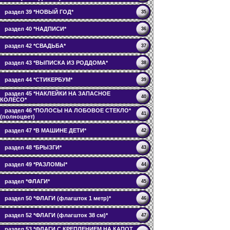
раздел 39 *НОВЫЙ ГОД*
35
раздел 40 *НАДПИСИ*
36
раздел 42 *СВАДЬБА*
37
раздел 43 *ВЫПИСКА ИЗ РОДДОМА*
38
раздел 44 *СТИКЕРБУМ*
39
раздел 45 *НАКЛЕЙКИ НА ЗАПАСНОЕ
40
КОЛЕСО*
раздел 46 *ПОЛОСЫ НА ЛОБОВОЕ СТЕКЛО*
41
(полноцвет)
раздел 47 *В МАШИНЕ ДЕТИ*
42
раздел 48 *БРЫЗГИ*
43
раздел 49 *РАЗЛОМЫ*
44
раздел *ФЛАГИ*
45
раздел 50 *ФЛАГИ (флагшток 1 метр)*
46
раздел 52 *ФЛАГИ (флагшток 38 см)*
47
раздел 53 *ФЛАГИ С КРЕПЛЕНИЕМ НА КАПОТ