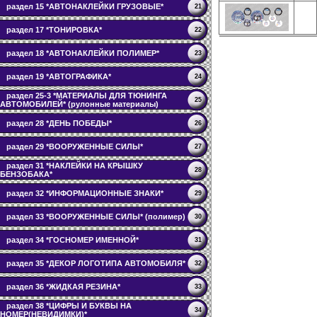
раздел 15 *АВТОНАКЛЕЙКИ ГРУЗОВЫЕ*
21
раздел 17 *ТОНИРОВКА*
22
раздел 18 *АВТОНАКЛЕЙКИ ПОЛИМЕР*
23
раздел 19 *АВТОГРАФИКА*
24
раздел 25-3 *МАТЕРИАЛЫ ДЛЯ ТЮНИНГА
25
АВТОМОБИЛЕЙ* (рулонные материалы)
раздел 28 *ДЕНЬ ПОБЕДЫ*
26
раздел 29 *ВООРУЖЕННЫЕ СИЛЫ*
27
раздел 31 *НАКЛЕЙКИ НА КРЫШКУ
28
БЕНЗОБАКА*
раздел 32 *ИНФОРМАЦИОННЫЕ ЗНАКИ*
29
раздел 33 *ВООРУЖЕННЫЕ СИЛЫ* (полимер)
30
раздел 34 *ГОСНОМЕР ИМЕННОЙ*
31
раздел 35 *ДЕКОР ЛОГОТИПА АВТОМОБИЛЯ*
32
раздел 36 *ЖИДКАЯ РЕЗИНА*
33
раздел 38 *ЦИФРЫ И БУКВЫ НА
34
НОМЕР(НЕВИДИМКИ)*