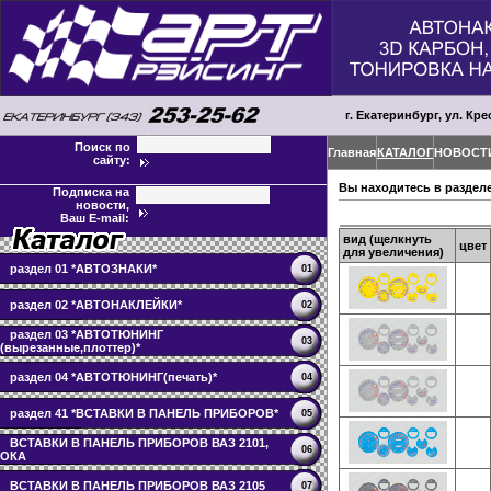
г. Екатеринбург, ул. Кре
Поиск по
Главная
КАТАЛОГ
НОВОСТ
сайту:
Вы находитесь в раздел
Подписка на
новости,
Ваш E-mail:
вид (щелкнуть
цвет
для увеличения)
раздел 01 *АВТОЗНАКИ*
01
раздел 02 *АВТОНАКЛЕЙКИ*
02
раздел 03 *АВТОТЮНИНГ
03
(вырезанные,плоттер)*
раздел 04 *АВТОТЮНИНГ(печать)*
04
раздел 41 *ВСТАВКИ В ПАНЕЛЬ ПРИБОРОВ*
05
ВСТАВКИ В ПАНЕЛЬ ПРИБОРОВ ВАЗ 2101,
06
ОКА
ВСТАВКИ В ПАНЕЛЬ ПРИБОРОВ ВАЗ 2105
07