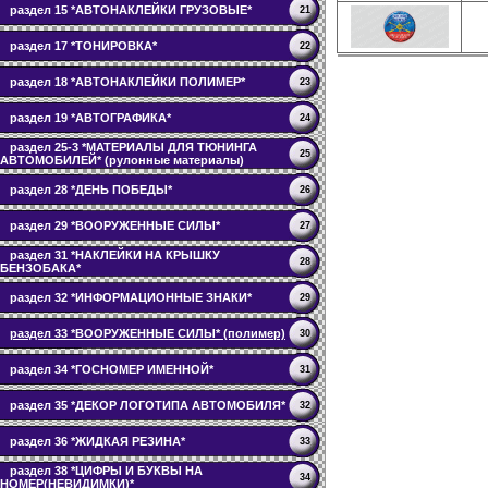
раздел 15 *АВТОНАКЛЕЙКИ ГРУЗОВЫЕ*
21
раздел 17 *ТОНИРОВКА*
22
раздел 18 *АВТОНАКЛЕЙКИ ПОЛИМЕР*
23
раздел 19 *АВТОГРАФИКА*
24
раздел 25-3 *МАТЕРИАЛЫ ДЛЯ ТЮНИНГА
25
АВТОМОБИЛЕЙ* (рулонные материалы)
раздел 28 *ДЕНЬ ПОБЕДЫ*
26
раздел 29 *ВООРУЖЕННЫЕ СИЛЫ*
27
раздел 31 *НАКЛЕЙКИ НА КРЫШКУ
28
БЕНЗОБАКА*
раздел 32 *ИНФОРМАЦИОННЫЕ ЗНАКИ*
29
раздел 33 *ВООРУЖЕННЫЕ СИЛЫ* (полимер)
30
раздел 34 *ГОСНОМЕР ИМЕННОЙ*
31
раздел 35 *ДЕКОР ЛОГОТИПА АВТОМОБИЛЯ*
32
раздел 36 *ЖИДКАЯ РЕЗИНА*
33
раздел 38 *ЦИФРЫ И БУКВЫ НА
34
НОМЕР(НЕВИДИМКИ)*