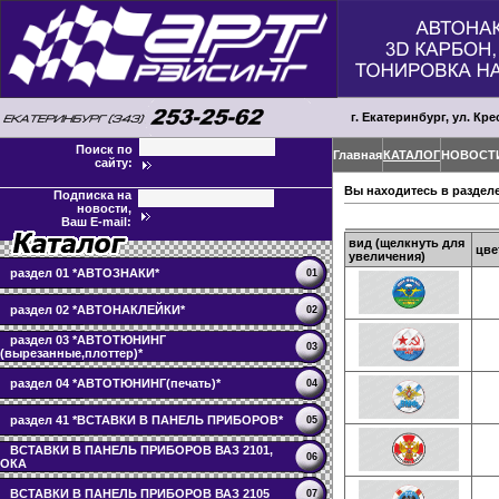
г. Екатеринбург, ул. Кре
Поиск по
Главная
КАТАЛОГ
НОВОСТ
сайту:
Вы находитесь в раздел
Подписка на
новости,
Ваш E-mail:
вид (щелкнуть для
цве
увеличения)
раздел 01 *АВТОЗНАКИ*
01
раздел 02 *АВТОНАКЛЕЙКИ*
02
раздел 03 *АВТОТЮНИНГ
03
(вырезанные,плоттер)*
раздел 04 *АВТОТЮНИНГ(печать)*
04
раздел 41 *ВСТАВКИ В ПАНЕЛЬ ПРИБОРОВ*
05
ВСТАВКИ В ПАНЕЛЬ ПРИБОРОВ ВАЗ 2101,
06
ОКА
ВСТАВКИ В ПАНЕЛЬ ПРИБОРОВ ВАЗ 2105
07