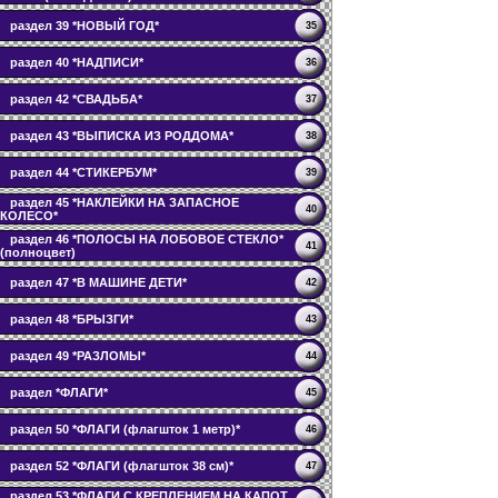
раздел 39 *НОВЫЙ ГОД*
35
раздел 40 *НАДПИСИ*
36
раздел 42 *СВАДЬБА*
37
раздел 43 *ВЫПИСКА ИЗ РОДДОМА*
38
раздел 44 *СТИКЕРБУМ*
39
раздел 45 *НАКЛЕЙКИ НА ЗАПАСНОЕ
40
КОЛЕСО*
раздел 46 *ПОЛОСЫ НА ЛОБОВОЕ СТЕКЛО*
41
(полноцвет)
раздел 47 *В МАШИНЕ ДЕТИ*
42
раздел 48 *БРЫЗГИ*
43
раздел 49 *РАЗЛОМЫ*
44
раздел *ФЛАГИ*
45
раздел 50 *ФЛАГИ (флагшток 1 метр)*
46
раздел 52 *ФЛАГИ (флагшток 38 см)*
47
раздел 53 *ФЛАГИ С КРЕПЛЕНИЕМ НА КАПОТ