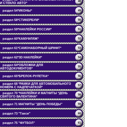
48
И СТЕКЛО АВТО*
раздел 54*ИКОНЫ*
49
раздел 58*СТИКЕРБУМ*
50
раздел 59*НАКЛЕЙКИ РОССИИ*
51
раздел 60*КАМУФЛЯЖ*
52
раздел 61*САМОНАБОРНЫЙ ШРИФТ*
53
раздел 62*3D НАКЛЕЙКИ*
54
раздел 64*ОБЛОЖКИ ДЛЯ
55
АВТОДОКУМЕНТОВ*
раздел 65*БРЕЛОК-РУЛЕТКА*
56
раздел 68 *РАМКИ ДЛЯ АВТОМОБИЛЬНОГО
57
НОМЕРА С НАДПЕЧАТКОЙ*
раздел 70 *НАКЛЕЙКИ И МАГНИТЫ *ДЕНЬ
58
СВЯТОГО ВАЛЕНТИНА*
раздел 71 МАГНИТЫ "ДЕНЬ ПОБЕДЫ"
59
раздел 73 "Такси"
60
раздел 75 "ФУТБОЛ"
61