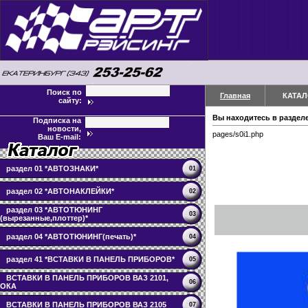
Поиск по
Главная
КАТАЛ
сайту:
Вы находитесь в раздел
Подписка на
новости,
pages/s0i1.php
Ваш E-mail:
раздел 01 *АВТОЗНАКИ*
01
раздел 02 *АВТОНАКЛЕЙКИ*
02
раздел 03 *АВТОТЮНИНГ
03
(вырезанные,плоттер)*
раздел 04 *АВТОТЮНИНГ(печать)*
04
раздел 41 *ВСТАВКИ В ПАНЕЛЬ ПРИБОРОВ*
05
ВСТАВКИ В ПАНЕЛЬ ПРИБОРОВ ВАЗ 2101,
06
ОКА
ВСТАВКИ В ПАНЕЛЬ ПРИБОРОВ ВАЗ 2105
07