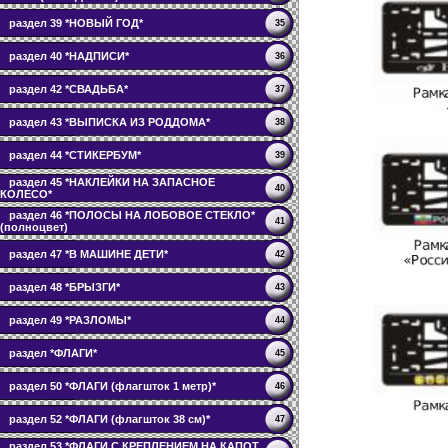
раздел 39 *НОВЫЙ ГОД*
35
раздел 40 *НАДПИСИ*
36
раздел 42 *СВАДЬБА*
37
раздел 43 *ВЫПИСКА ИЗ РОДДОМА*
38
раздел 44 *СТИКЕРБУМ*
39
раздел 45 *НАКЛЕЙКИ НА ЗАПАСНОЕ
40
КОЛЕСО*
раздел 46 *ПОЛОСЫ НА ЛОБОВОЕ СТЕКЛО*
41
(полноцвет)
раздел 47 *В МАШИНЕ ДЕТИ*
42
раздел 48 *БРЫЗГИ*
43
раздел 49 *РАЗЛОМЫ*
44
раздел *ФЛАГИ*
45
раздел 50 *ФЛАГИ (флагшток 1 метр)*
46
раздел 52 *ФЛАГИ (флагшток 38 см)*
47
раздел 53 *ФЛАГИ С КРЕПЛЕНИЕМ НА КАПОТ