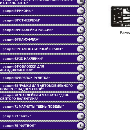
48
И СТЕКЛО АВТО*
раздел 54*ИКОНЫ*
49
раздел 58*СТИКЕРБУМ*
50
раздел 59*НАКЛЕЙКИ РОССИИ*
51
раздел 60*КАМУФЛЯЖ*
52
раздел 61*САМОНАБОРНЫЙ ШРИФТ*
53
раздел 62*3D НАКЛЕЙКИ*
54
раздел 64*ОБЛОЖКИ ДЛЯ
55
АВТОДОКУМЕНТОВ*
раздел 65*БРЕЛОК-РУЛЕТКА*
56
раздел 68 *РАМКИ ДЛЯ АВТОМОБИЛЬНОГО
57
НОМЕРА С НАДПЕЧАТКОЙ*
раздел 70 *НАКЛЕЙКИ И МАГНИТЫ *ДЕНЬ
58
СВЯТОГО ВАЛЕНТИНА*
раздел 71 МАГНИТЫ "ДЕНЬ ПОБЕДЫ"
59
раздел 73 "Такси"
60
раздел 75 "ФУТБОЛ"
61