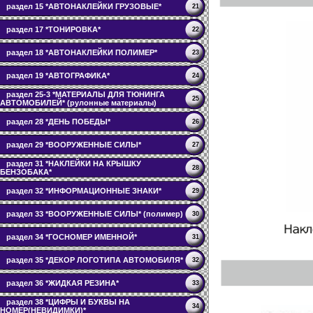
раздел 15 *АВТОНАКЛЕЙКИ ГРУЗОВЫЕ*
21
раздел 17 *ТОНИРОВКА*
22
раздел 18 *АВТОНАКЛЕЙКИ ПОЛИМЕР*
23
раздел 19 *АВТОГРАФИКА*
24
раздел 25-3 *МАТЕРИАЛЫ ДЛЯ ТЮНИНГА
25
АВТОМОБИЛЕЙ* (рулонные материалы)
раздел 28 *ДЕНЬ ПОБЕДЫ*
26
раздел 29 *ВООРУЖЕННЫЕ СИЛЫ*
27
раздел 31 *НАКЛЕЙКИ НА КРЫШКУ
28
БЕНЗОБАКА*
раздел 32 *ИНФОРМАЦИОННЫЕ ЗНАКИ*
29
раздел 33 *ВООРУЖЕННЫЕ СИЛЫ* (полимер)
30
раздел 34 *ГОСНОМЕР ИМЕННОЙ*
31
раздел 35 *ДЕКОР ЛОГОТИПА АВТОМОБИЛЯ*
32
раздел 36 *ЖИДКАЯ РЕЗИНА*
33
раздел 38 *ЦИФРЫ И БУКВЫ НА
34
НОМЕР(НЕВИДИМКИ)*